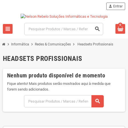
person
Entrar
0
view_headline
search
chevron_right
chevron_right
chevron_right
Informática
Redes & Comunicações
Headsets Profissionais
HEADSETS PROFISSIONAIS
Nenhum produto disponível de momento
Fique atento! Mais produtos serão mostrados aqui à medida que
forem sendo adicionados.
search