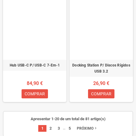
Hub USB-C P/ USB-C 7-Em-1
Docking Station P/ Discos Rígidos
USB 3.2
84,90 €
26,90 €
COMPRAR
COMPRAR
Apresentar 1-20 de um total de 81 artigo(s)
…
1
2
3
5
navigate_next
PRÓXIMO