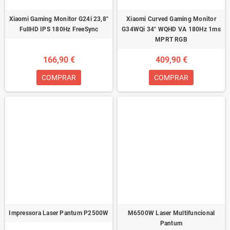
Xiaomi Gaming Monitor G24i 23,8''
Xiaomi Curved Gaming Monitor
FullHD IPS 180Hz FreeSync
G34WQi 34" WQHD VA 180Hz 1ms
MPRT RGB
166,90 €
409,90 €
COMPRAR
COMPRAR
Impressora Laser Pantum P2500W
M6500W Laser Multifuncional
Pantum