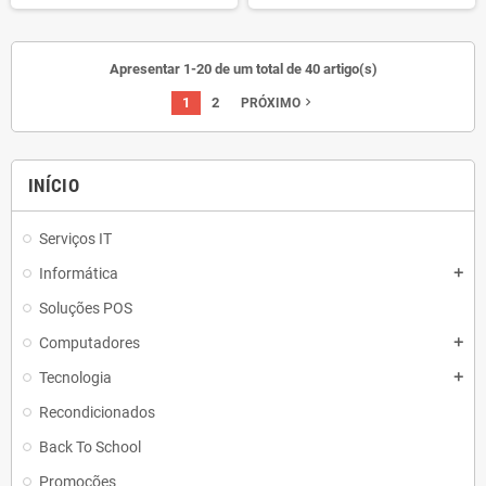
Apresentar 1-20 de um total de 40 artigo(s)
1
2
navigate_next
PRÓXIMO
INÍCIO
Serviços IT
Informática
add
Soluções POS
Computadores
add
Tecnologia
add
Recondicionados
Back To School
Promoções