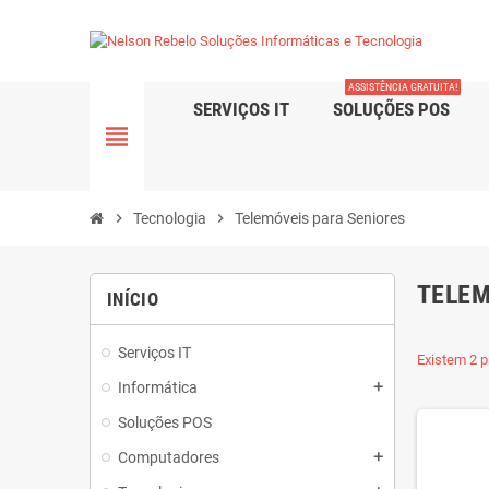
ASSISTÊNCIA GRATUITA!
SERVIÇOS IT
SOLUÇÕES POS
view_headline
chevron_right
Tecnologia
chevron_right
Telemóveis para Seniores
TELEM
INÍCIO
Serviços IT
Existem 2 p
Informática
add
Soluções POS
Computadores
add