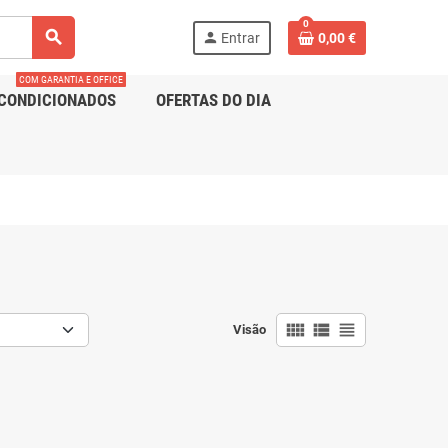
0
search
person
Entrar
0,00 €
COM GARANTIA E OFFICE
CONDICIONADOS
OFERTAS DO DIA
view_comfy
view_list
view_headline
Visão