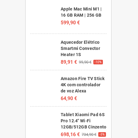
Apple Mac Mini M1 |
16 GB RAM | 256 GB
599,90 €
Aquecedor Elétrico
Smartmi Convector
Heater 1S
89,91 €
99,90 €
-10%
Amazon Fire TV Stick
4K com controlador
de voz Alexa
64,90 €
Tablet Xiaomi Pad 6S
Pro 12.4" Wi-Fi
12GB/512GB Cinzento
698,16 €
734,90 €
-5%