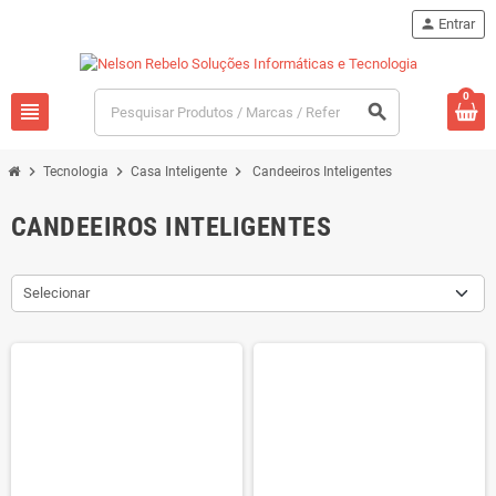
person
Entrar
0
view_headline
search
chevron_right
chevron_right
chevron_right
Tecnologia
Casa Inteligente
Candeeiros Inteligentes
CANDEEIROS INTELIGENTES
Selecionar