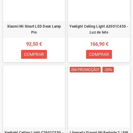
Xiaomi Mi Smart LED Desk Lamp
Yeelight Ceiling Light A2001C450 -
Pro
Luz de teto
92,50 €
166,90 €
COMPRAR
COMPRAR
EM PROMOÇÃO!
-20%
Yeelight Ceiling Light C2001C550 -
Lâmpada Xiaomi Mi Bedside 2 | 9W