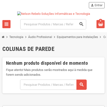
person
Entrar
0
view_headline
search
chevron_right
chevron_right
chevron_right
chevron_right
Tecnologia
Áudio Profissional
Equipamentos para Instalações
Co
COLUNAS DE PAREDE
Nenhum produto disponível de momento
Fique atento! Mais produtos serão mostrados aqui à medida que
forem sendo adicionados.
search