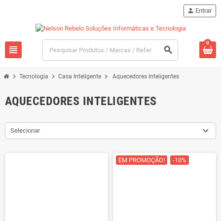
person
Entrar
0
view_headline
search
chevron_right
chevron_right
chevron_right
Tecnologia
Casa Inteligente
Aquecedores Inteligentes
AQUECEDORES INTELIGENTES
Selecionar
EM PROMOÇÃO!
-10%