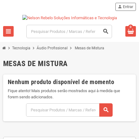
person
Entrar
0
view_headline
search
chevron_right
chevron_right
chevron_right
Tecnologia
Áudio Profissional
Mesas de Mistura
MESAS DE MISTURA
Nenhum produto disponível de momento
Fique atento! Mais produtos serão mostrados aqui à medida que
forem sendo adicionados.
search