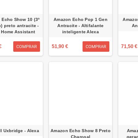
 Echo Show 10 (3ª
Amazon Echo Pop 1 Gen
Amazon
) preto antracite -
Antracite - Altifalante
An
 Home Assistant
inteligente Alexa
€
51,90 €
71,50 €
COMPRAR
COMPRAR
l Uxbridge - Alexa
Amazon Echo Show 8 Preto
Amaz
Charcoal
gera