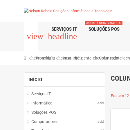
ASSISTÊNCIA GRATUITA!
SERVIÇOS IT
SOLUÇÕES POS
view_headline
chevron_right
chevron_right
chevron_right
Tecnologia
Casa Inteligente
Colunas Intelige
COLUN
INÍCIO
Serviços IT
Existem 12 
Informática
add
Soluções POS
Computadores
add