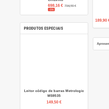
698,16 €
734,90 €
-5%
189,90 
PRODUTOS ESPECIAIS
Apresent
Leitor código de barras Metrologic
Impressora 
MS9535
App
149,50 €
1