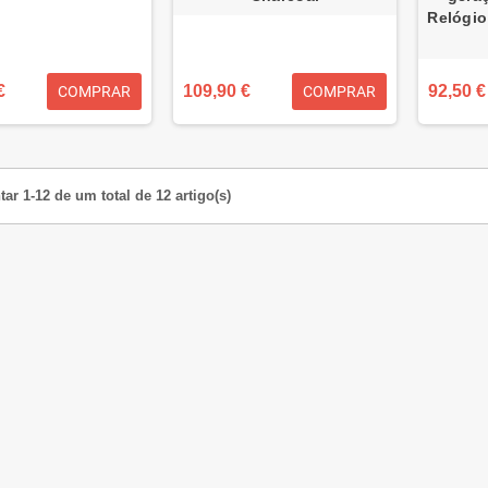
Relógio
€
109,90 €
92,50 €
COMPRAR
COMPRAR
ar 1-12 de um total de 12 artigo(s)
térmica de recibos
AVPos K90W Impressora térmica
rox 80mm
de recibos 80mm USB + LAN + Wi-
Fi
34,90 €
124,90 €