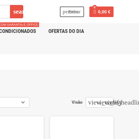
0
search
person
Entrar
0,00 €
COM GARANTIA E OFFICE
CONDICIONADOS
OFERTAS DO DIA
view_comfy
view_list
view_headli
Visão