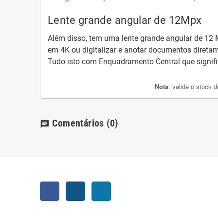
Lente grande angular de 12Mpx
Além disso, tem uma
lente grande angular de 12
em 4K ou digitalizar e anotar documentos direta
Tudo isto com
Enquadramento Central
que signi
Nota
: valide o stock 
Comentários
(0)
chat
Facebook
Instagram
LinkedIn