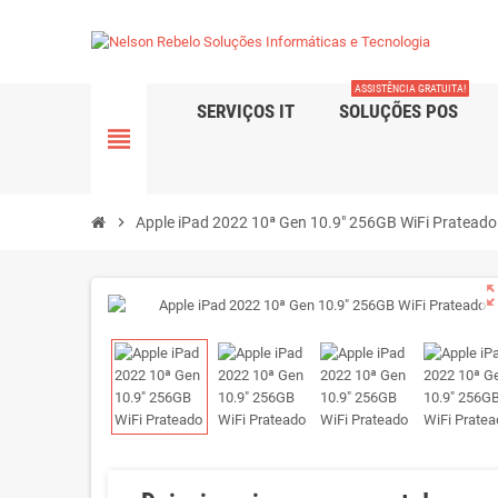
ASSISTÊNCIA GRATUITA!
SERVIÇOS IT
SOLUÇÕES POS
view_headline
chevron_right
Apple iPad 2022 10ª Gen 10.9" 256GB WiFi Prateado
zoom_o