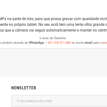
 MPx
na parte de trás, para que possa gravar com qualidade incrív
mente no próprio tablet. No seu ecrã tem uma
lente ultra grande
fica que a câmara vai seguir automaticamente e manter no cent
3 anos de Garantia
do produto através do
WhatsApp
+ 351 918 371 666
ou envie
email
para
supo
NEWSLETTER