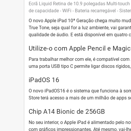
Ecrã Liquid Retina de 10.9 polegadas Multi-touch
de capacidade - WiFi - Bateria recarregável - Sis
O novo
Apple iPad 10ª Geração
chega muito mud
True Tone
, seja qual for a luz ambiente, vai gar
qualidade de áudio. E está disponível em quatro 
Utilize-o com Apple Pencil e Magi
Para trabalhar melhor com ele, é
compatível com 
uma
porta USB tipo C
permite ligar discos rígido
iPadOS 16
O novo
iPadOS16
é o sistema que funciona à som
Store
terá acesso a mais de um milhão de apps só
Chip A14 Bionic de 256GB
No seu interior, o
Apple iPad
é alimentado pelo n
com gráficos impressionantes. Até mesmo, vai-lhe 