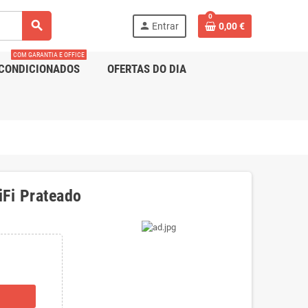
0
search
person
Entrar
0,00 €
COM GARANTIA E OFFICE
CONDICIONADOS
OFERTAS DO DIA
iFi Prateado