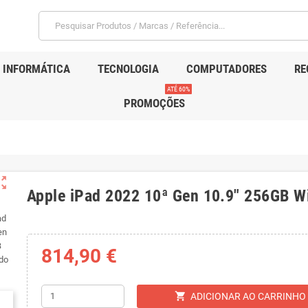
INFORMÁTICA
TECNOLOGIA
COMPUTADORES
RE
ATÉ 60%
PROMOÇÕES
ut_map
Apple iPad 2022 10ª Gen 10.9" 256GB W
814,90 €
shopping_cart
ADICIONAR AO CARRINHO