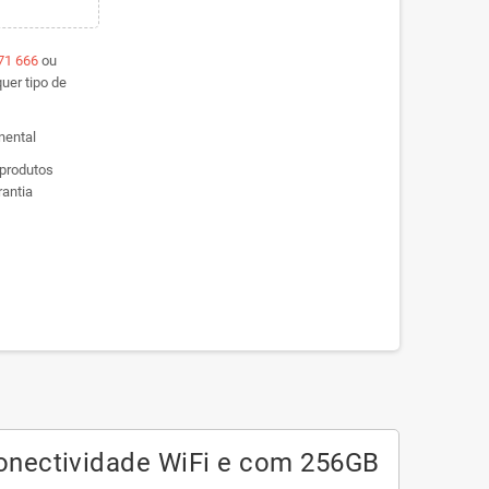
71 666
ou
uer tipo de
inental
 produtos
antia
 conectividade WiFi e com 256GB