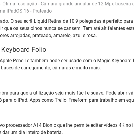
 - Ótima resolução - Câmara grande angular de 12 Mpx traseira 
tema iPadOS 16 - Prateado
ado. O seu
ecrã Liquid Retina de 10,9 polegadas
é perfeito para
antir que os seus olhos nunca se cansem. Tem até
altifalantes es
cores arrojadas,
prateado
, amarelo, azul e rosa.
c Keyboard Folio
Apple Pencil
e também pode ser usado com o Magic Keyboard Fo
s, bases de carregamento, câmaras e muito mais.
bra para que a utilização seja mais fácil e suave. Pode abrir v
 para o iPad. Apps como Trello, Freeform para trabalho em equi
ovo
processador A14 Bionic
que lhe permite editar vídeos 4K no 
dar um dia inteiro de bateria.