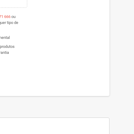
71 666
ou
uer tipo de
inental
 produtos
antia