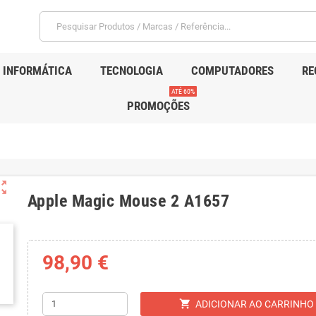
INFORMÁTICA
TECNOLOGIA
COMPUTADORES
RE
ATÉ 60%
PROMOÇÕES
ut_map
Apple Magic Mouse 2 A1657
98,90 €
shopping_cart
ADICIONAR AO CARRINHO