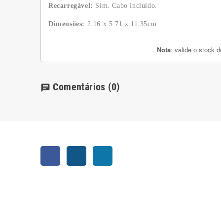
Recarregável:
Sim. Cabo incluído.
Dimensões:
2.16 x 5.71 x 11.35cm
Nota
: valide o stock 
Comentários
(0)
chat
Facebook
Instagram
LinkedIn