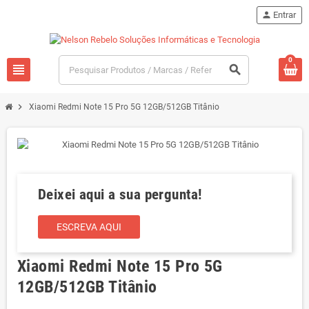
person
Entrar
0
view_headline
search
chevron_right
Xiaomi Redmi Note 15 Pro 5G 12GB/512GB Titânio
Deixei aqui a sua pergunta!
ESCREVA AQUI
Xiaomi Redmi Note 15 Pro 5G
12GB/512GB Titânio