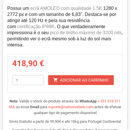
Possui um
ecrã AMOLED com qualidade 1.5K
1280 x
2772 px e com um tamanho de 6,83". Destaca-se por
atingir até 120 Hz e pela sua resistência
com
certificação IP69K
. O que verdadeiramente
impressiona é o seu
pico de brilho máximo de 3200 nits
,
permitindo ver o ecrã mesmo sob a luz do sol mais
intensa.
418,90 €
shopping_cart
ADICIONAR AO CARRINHO
Nota
:
Valide o stock do produto através do
WhatsApp
+ 351 918 371
666
ou envie
Email
para
suporte@nelsonrebelo.com
antes de efetuar
qualquer tipo de pagamento disponível
Envio Gratuito a partir de 99,90€ e até 10kg para Portugal Continental