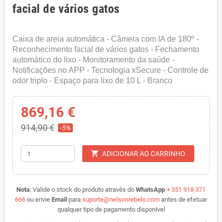
facial de vários gatos
Caixa de areia automática - Câmera com IA de 180º -
Reconhecimento facial de vários gatos - Fechamento
automático do lixo - Monitoramento da saúde -
Notificações no APP - Tecnologia xSecure - Controle de
odor triplo - Espaço para lixo de 10 L - Branco
869,16 €
914,90 €
-5%
shopping_cart
ADICIONAR AO CARRINHO
Nota
:
Valide o stock do produto através do
WhatsApp
+ 351 918 371
666
ou envie
Email
para
suporte@nelsonrebelo.com
antes de efetuar
qualquer tipo de pagamento disponível