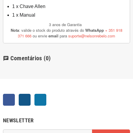
1 x Chave Allen
1 x Manual
3 anos de Garantia
Nota
: valide o stock do produto através do
WhatsApp
+ 351 918
371 666
ou envie
email
para
suporte@nelsonrebelo.com
Comentários
(0)
chat
Facebook
Instagram
LinkedIn
NEWSLETTER