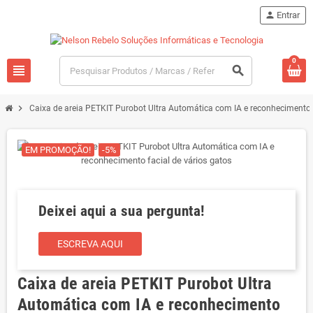
person
Entrar
0
view_headline
search
chevron_right
Caixa de areia PETKIT Purobot Ultra Automática com IA e reconhecimento f
EM PROMOÇÃO!
-5%
Deixei aqui a sua pergunta!
ESCREVA AQUI
Caixa de areia PETKIT Purobot Ultra
Automática com IA e reconhecimento